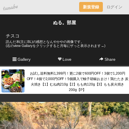
tuna.be
新規登録
ログイン
ぬる。部屋
チスコ
読んだ本(主にBL)の感想となんやかやの画像です。
(右のview Gallaryをクリックすると月毎にザっと表示されます→)
Gallery
Love
Share
お試し送料無料1,399円！更に2個で600円OFF！3個で1,200円
OFF！4個で2,000円OFF！5個購入で柚子胡椒おまけ！鶏たたき 炭
火焼き【1】むね肉210g【2】もも肉120g【3】もも炭火焼き
200g【P】