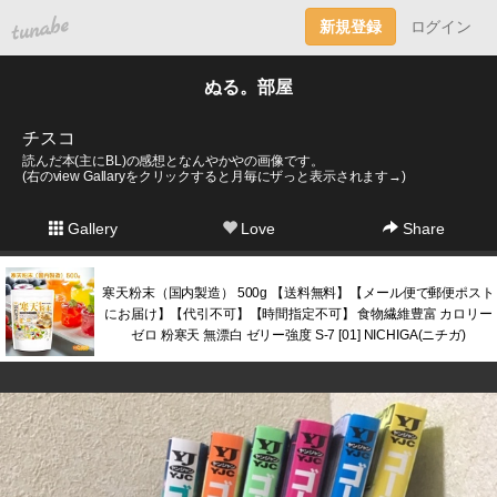
tuna.be
新規登録
ログイン
ぬる。部屋
チスコ
読んだ本(主にBL)の感想となんやかやの画像です。
(右のview Gallaryをクリックすると月毎にザっと表示されます→)
Gallery
Love
Share
寒天粉末（国内製造） 500g 【送料無料】【メール便で郵便ポスト
にお届け】【代引不可】【時間指定不可】 食物繊維豊富 カロリー
ゼロ 粉寒天 無漂白 ゼリー強度 S-7 [01] NICHIGA(ニチガ)