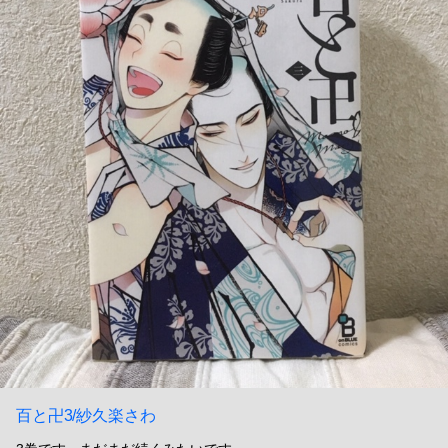
百と卍3/紗久楽さわ