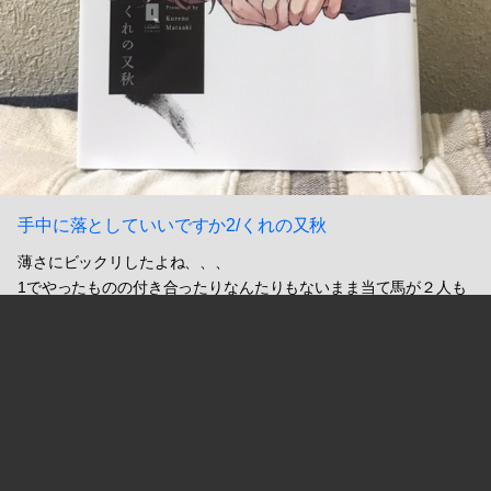
手中に落としていいですか2/くれの又秋
薄さにビックリしたよね、、、
1でやったものの付き合ったりなんたりもないまま当て馬が２人も
でてきて内容的に進展はほぼない感じで残念。
個々にオナヌーはあったけどナッシングエロでございました。
3に期待！
2019.09.03 21:13