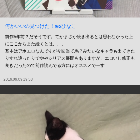
何かいいの見つけた！re:/ひなこ
前作5年前？だそうです。てかまさか続き出るとは思わなかった上
にここからまた続くとは、、、
基本はアホエロなんですが今回当て馬？みたいなキャラも出てきた
りすれ違ったりでややシリアス展開もありますが、エロいし修正も
良きだったので前作読んでる方にはオススメでーす
2019.09.09 19:53