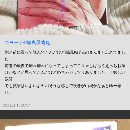
コヨーテ4/座裏屋蘭丸
割と前に買って読んでたんだけど感想あげるのまんまと忘れてまし
た
前巻の最後で離れ離れになってしまってこりゃしばらくえっちお預
けかな？と思ってたんだけどめちゃガッツリありました！！嬉しい
誤算
でも抗争はいよいよヤバそうな感じで次巻が山場かなぁとゆー感
じ。
2021.11.15 20:57