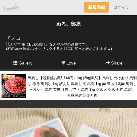
tuna.be
新規登録
ログイン
ぬる。部屋
チスコ
読んだ本(主にBL)の感想となんやかやの画像です。
(右のview Gallaryをクリックすると月毎にザっと表示されます→)
Gallery
Love
Share
馬刺し【最安値挑戦5,146円 / 1kg (3kg購入)】馬刺し わけあり 馬刺
し 赤身 馬刺し 1kg 訳あり 馬刺し 肉 馬肉 1kg 肉 訳あり馬肉 馬刺し
ヘルシ― 馬肉 業務用 肉 ギフト 馬肉 1kg グルメ 訳あり 肉 馬刺し
赤身 馬肉 訳あり肉