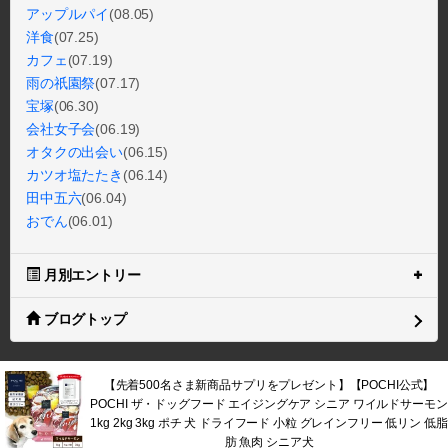
アップルパイ
(08.05)
洋食
(07.25)
カフェ
(07.19)
雨の祇園祭
(07.17)
宝塚
(06.30)
会社女子会
(06.19)
オタクの出会い
(06.15)
カツオ塩たたき
(06.14)
田中五六
(06.04)
おでん
(06.01)
月別エントリー
ブログトップ
【先着500名さま新商品サプリをプレゼント】【POCHI公式】
POCHI ザ・ドッグフード エイジングケア シニア ワイルドサーモン
1kg 2kg 3kg ポチ 犬 ドライフード 小粒 グレインフリー 低リン 低脂
肪 魚肉 シニア犬