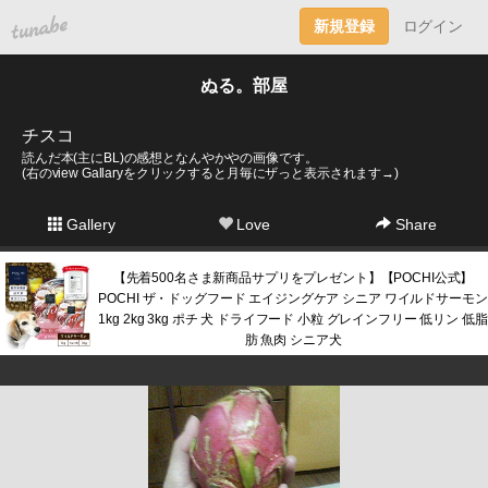
tuna.be
新規登録
ログイン
ぬる。部屋
チスコ
読んだ本(主にBL)の感想となんやかやの画像です。
(右のview Gallaryをクリックすると月毎にザっと表示されます→)
Gallery
Love
Share
【先着500名さま新商品サプリをプレゼント】【POCHI公式】
POCHI ザ・ドッグフード エイジングケア シニア ワイルドサーモン
1kg 2kg 3kg ポチ 犬 ドライフード 小粒 グレインフリー 低リン 低脂
肪 魚肉 シニア犬