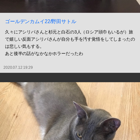
ゴールデンカムイ22/野田サトル
久々にアシリパさんと杉元と白石の3人（ロシア頭巾もいるが）旅
で嬉しい反面アシリパさんが自分も手を汚す覚悟をしてしまったの
は悲しい気もする。
あと後半の話がなかなかホラーだったわ
2020.07.12 19:29