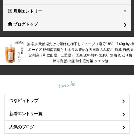
月別エントリー
ブログトップ
無添加 天然塩だけで漬けた梅干しチューブ（塩分18%）140g by 梅
ボーイズ 紀州南高梅とミネラル豊かな天日塩のみ使用 熟成 自然塩
紀州産（和歌山県、三重県） 国産 送料無料 訳あり 無着色 ねり梅
練り梅 熱中症 熱中症対策 クエン酸
tuna.be
つなビィトップ
新着エントリ一覧
人気のブログ