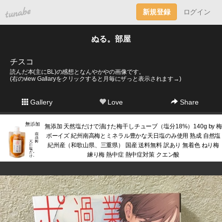
tuna.be
新規登録
ログイン
ぬる。部屋
チスコ
読んだ本(主にBL)の感想となんやかやの画像です。
(右のview Gallaryをクリックすると月毎にザっと表示されます→)
Gallery
Love
Share
無添加 天然塩だけで漬けた梅干しチューブ（塩分18%）140g by 梅
ボーイズ 紀州南高梅とミネラル豊かな天日塩のみ使用 熟成 自然塩
紀州産（和歌山県、三重県） 国産 送料無料 訳あり 無着色 ねり梅
練り梅 熱中症 熱中症対策 クエン酸