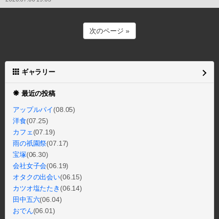
次のページ »
ギャラリー
最近の投稿
アップルパイ
(08.05)
洋食
(07.25)
カフェ
(07.19)
雨の祇園祭
(07.17)
宝塚
(06.30)
会社女子会
(06.19)
オタクの出会い
(06.15)
カツオ塩たたき
(06.14)
田中五六
(06.04)
おでん
(06.01)