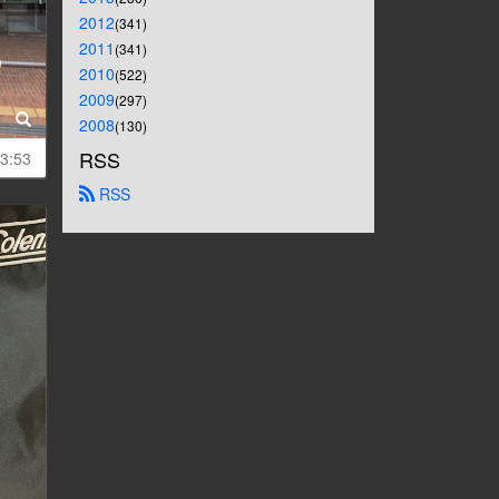
2012
(341)
2011
(341)
2010
(522)
2009
(297)
2008
(130)
RSS
3:53
 RSS