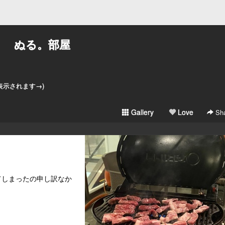
ぬる。部屋
。
と表示されます→)
Gallery
Love
Sha
てしまったの申し訳なか