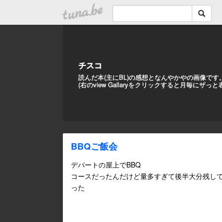
tuna.be
チスコ
読んだ本(主にBL)の感想となんやかやの画像です
(右のview Gallaryをクリックすると月毎にザっ
BBQご飯会
デパートの屋上でBBQ
コースだったんだけど量多すぎて後半大分残し
った