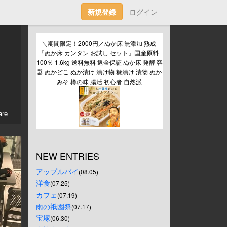
新規登録
ログイン
＼期間限定！2000円／ぬか床 無添加 熟成 
『ぬか床 カンタン お試し セット』国産原料 
100％ 1.6kg 送料無料 返金保証 ぬか床 発酵 容
器 ぬかどこ ぬか漬け 漬け物 糠漬け 漬物 ぬか
みそ 樽の味 腸活 初心者 自然派
re
NEW ENTRIES
アップルパイ
(08.05)
洋食
(07.25)
カフェ
(07.19)
雨の祇園祭
(07.17)
宝塚
(06.30)