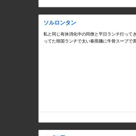
ソルロンタン
私と同じ有休消化中の同僚と平日ランチ行って
ってた韓国ランチで太い春雨麺に牛骨スープで