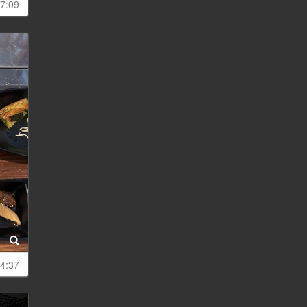
7:09
4:37