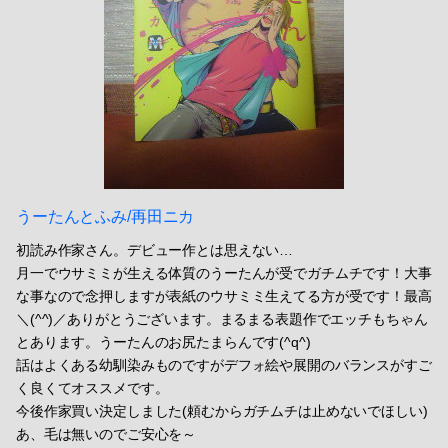
うーたんとふみ/再田ニカ
初読み作家さん。デビュー作とは思えない…
月一でウサミミが生える体質のうーたんが受でガチムチです！大事
な事なので念押しますが表紙のウサミミ生えてる方が受です！最高
＼(^^)／ありがとうございます。まるまる表題作でエッチもちゃん
とあります。うーたんのお尻たまらんです(^q^)
話はよくある幼馴染みものですがデフォ絵や展開のバランスがすご
く良くてオススメです。
今後作家買い決定しました(頼むからガチムチは止めないでほしい)
あ、毛は無いのでご安心を～