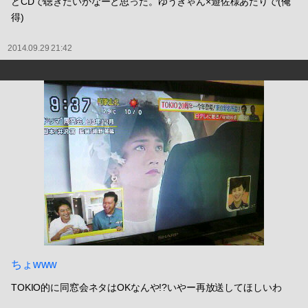
どCDで聴きたいかなーと思った。ゆうきゃん×遊佐様あたりで(俺
得)
2014.09.29 21:42
ちょwww
TOKIO的に同窓会ネタはOKなんや!?いやー再放送してほしいわ