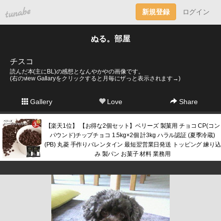
tuna.be
新規登録
ログイン
ぬる。部屋
チスコ
読んだ本(主にBL)の感想となんやかやの画像です。
(右のview Gallaryをクリックすると月毎にザっと表示されます→)
Gallery
Love
Share
【楽天1位】 【お得な2個セット】ベリーズ 製菓用 チョコ CP(コン
パウンド)チップチョコ 1.5kg×2個 計3kg ハラル認証 (夏季冷蔵)
(PB) 丸菱 手作りバレンタイン 最短翌営業日発送 トッピング 練り込
み 製パン お菓子 材料 業務用