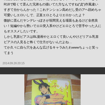
R18で暗くて歪んだ兄弟もの描いてた方なんですね(°Д°)作風違い
すぎて分からんかった！これテンション高めだし受のアヘ顔めちゃ
可愛いしエロいしで、正直エロとろよりエロかったよ？
微妙に歪んだヤンデレっぽさが垣間見える場面もあるけど全然良
い！短編やから勢いでエロ突入系やけどエロとろで苦手やった人に
もオススメしたいです。
しかし乳首ピアスはBL漫画やとエロくて良いんやけどリアル乳首
ピアスの人見ると怖くて仕方がないんだよね…
てか久々に自ら穴をあんな広げるキャラみたわwwwちょっと笑っ
てまう
2014.09.26 20:15