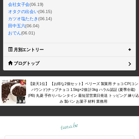
会社女子会
(06.19)
オタクの出会い
(06.15)
カツオ塩たたき
(06.14)
田中五六
(06.04)
おでん
(06.01)
月別エントリー
ブログトップ
【楽天1位】 【お得な2個セット】ベリーズ 製菓用 チョコ CP(コン
パウンド)チップチョコ 1.5kg×2個 計3kg ハラル認証 (夏季冷蔵)
(PB) 丸菱 手作りバレンタイン 最短翌営業日発送 トッピング 練り込
み 製パン お菓子 材料 業務用
tuna.be