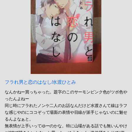
フラれ男と恋のはなし/水渡ひとみ
なんかねー買っちゃった。題字のこのサーモンピンク色がツボ色や
ったんよねー
同じ時にフラれたノンケ二人のお話なんだけど水渡さんて線はラフ
な感じやのにココぞって場面の表情や目線が派手じゃないのに魅せ
るんよなぁと。
無表情が上手いってゆーのかな。特に山場がある話でも無いんやけ