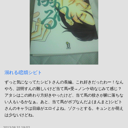
溺れる/恋煩シビト
ずっと気になってたシビトさんの長編。これ好きだったわー！なん
やろ、説明すんの難しいけど当て馬×受→ノンケ幼なじみて感じ？
アタシはこの終わり方好きやったけど、当て馬の狡さが腑に落ちな
い人もいるかなぁ。あと、当て馬がボブなんだよ(まんまと)シビト
さんのキャラは目線がエロイよね。ゾクっとする。キュンとか萌え
は少ないけどね。
2013.08.31 19:02