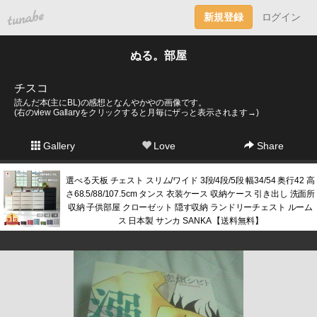
tuna.be
新規登録
ログイン
ぬる。部屋
チスコ
読んだ本(主にBL)の感想となんやかやの画像です。
(右のview Gallaryをクリックすると月毎にザっと表示されます→)
Gallery
Love
Share
選べる天板 チェスト スリム/ワイド 3段/4段/5段 幅34/54 奥行42 高
さ68.5/88/107.5cm タンス 衣装ケース 収納ケース 引き出し 洗面所
収納 子供部屋 クローゼット 隠す収納 ランドリーチェスト ルーム
ス 日本製 サンカ SANKA 【送料無料】