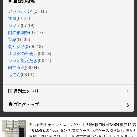
最近の投稿
アップルパイ
(08.05)
洋食
(07.25)
カフェ
(07.19)
雨の祇園祭
(07.17)
宝塚
(06.30)
会社女子会
(06.19)
オタクの出会い
(06.15)
カツオ塩たたき
(06.14)
田中五六
(06.04)
おでん
(06.01)
月別エントリー
ブログトップ
選べる天板 チェスト スリム/ワイド 3段/4段/5段 幅34/54 奥行42 高
さ68.5/88/107.5cm タンス 衣装ケース 収納ケース 引き出し 洗面所
収納 子供部屋 クローゼット 隠す収納 ランドリーチェスト ルーム