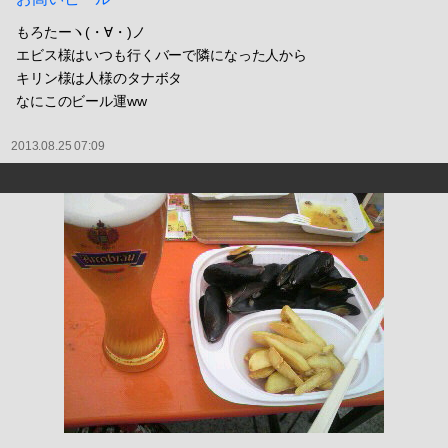
もろたーヽ(・∀・)ノ
エビス様はいつも行くバーで隣になった人から
キリン様は人様のタナボタ
なにこのビール運ww
2013.08.25 07:09