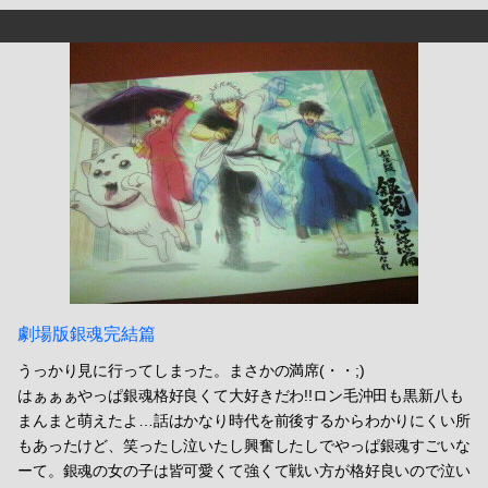
劇場版銀魂完結篇
うっかり見に行ってしまった。まさかの満席(・・;)
はぁぁぁやっぱ銀魂格好良くて大好きだわ!!ロン毛沖田も黒新八も
まんまと萌えたよ…話はかなり時代を前後するからわかりにくい所
もあったけど、笑ったし泣いたし興奮したしでやっぱ銀魂すごいな
ーて。銀魂の女の子は皆可愛くて強くて戦い方が格好良いので泣い