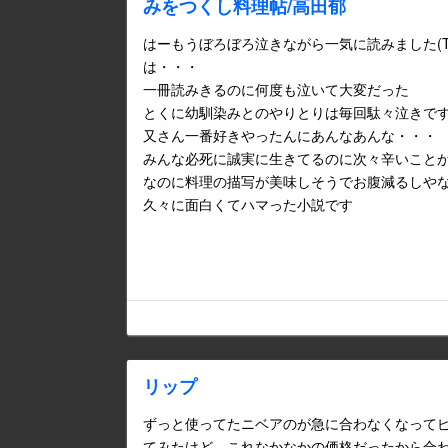
みをつくし料理帖/高田郁
はーもうぼろぼろ泣きながら一気に読みました(T
は・・・
一冊読みきるのに何度も泣いて大変だった
とくに幼馴染みとのやりとりは毎回駄々泣きで
又さん一番好きやったんにあんなあんな・・・
みんな必死に誠実に生きてるのに次々辛いこと
なのに料理の描写が美味しそうでお腹減るしや
久々に面白くてハマった小説です
リップ
ずっと使ってたニベアのが急に合わなくなって
てみたけど、これなかなかの価格だったから合