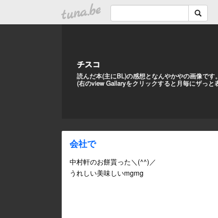
tuna.be
チスコ
読んだ本(主にBL)の感想となんやかやの画像です
(右のview Gallaryをクリックすると月毎にザっ
会社で
中村軒のお餅貰った＼(^^)／
うれしい美味しいmgmg