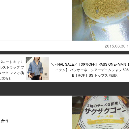
2015.06.30 1
パレート キャミ
＼FINAL SALE／【30％OFF】PASSIONE×MM
ルストラップ ブ
イテム】 パシオーネ シアーデニムシャツ 6369
ック ママ 小胸
B【RCP】SS トップス 羽織り
 太もも
に合う！