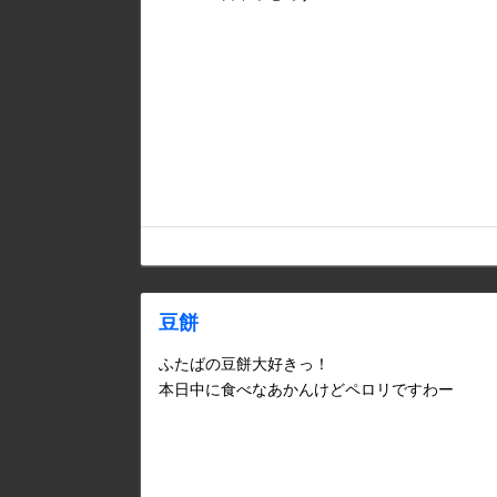
豆餅
ふたばの豆餅大好きっ！
本日中に食べなあかんけどペロリですわー