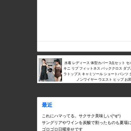
水着 レディース 体型カバー 3点セット セ
キニ リブ フィットネス バッククロス ダブ
ラトップス キャミソール ショートパンツ タ
ノンワイヤー ウエスト ヒップ お尻
最近
これにハマってる。サクサク美味しい(^q^)
サングリアやワインを炭酸で割ったものも夏場
ゴロゴロ日曜幸せです