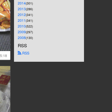
2014
(301)
2013
(286)
2012
(341)
2011
(341)
2010
(522)
2009
(297)
2008
(130)
RSS
 RSS
5:18