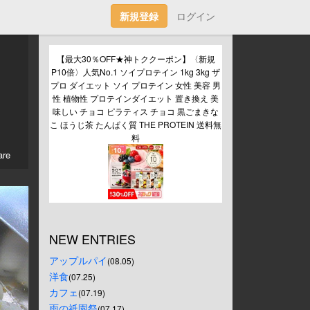
新規登録
ログイン
【最大30％OFF★神トククーポン】〈新規
P10倍〉人気No.1 ソイプロテイン 1kg 3kg ザ
プロ ダイエット ソイ プロテイン 女性 美容 男
性 植物性 プロテインダイエット 置き換え 美
味しい チョコ ピラティス チョコ 黒ごまきな
こ ほうじ茶 たんぱく質 THE PROTEIN 送料無
料
re
NEW ENTRIES
アップルパイ
(08.05)
洋食
(07.25)
カフェ
(07.19)
雨の祇園祭
(07.17)