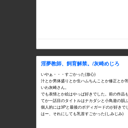
淫夢教師、飼育解禁。/灰崎めじろ
いやぁ・・・すごかった(放心)
汁とか男体盛りとか生ハムちんことか修正とか
いわ灰崎さん。
でも表情とか絵はやっぱ好きでした。前の作品も買
てか一話目のタイトルはナカダシと小鳥遊の韻
個人的には3Pと最後のボディガードのが好きで
はー、それにしても乳首すごかった(しみじみ)