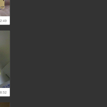
2:49
8:52