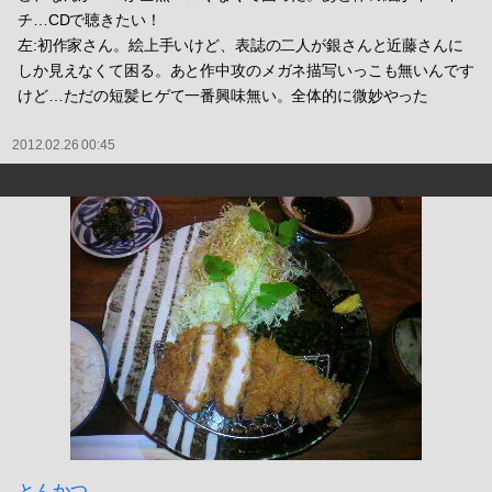
チ…CDで聴きたい！
左:初作家さん。絵上手いけど、表誌の二人が銀さんと近藤さんに
しか見えなくて困る。あと作中攻のメガネ描写いっこも無いんです
けど…ただの短髪ヒゲて一番興味無い。全体的に微妙やった
2012.02.26 00:45
とんかつ