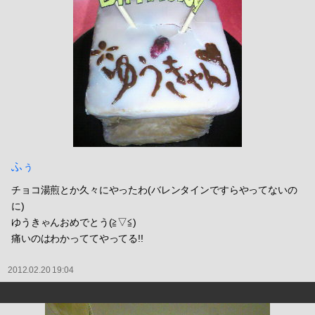
ふぅ
チョコ湯煎とか久々にやったわ(バレンタインですらやってないの
に)
ゆうきゃんおめでとう(≧▽≦)
痛いのはわかっててやってる!!
2012.02.20 19:04