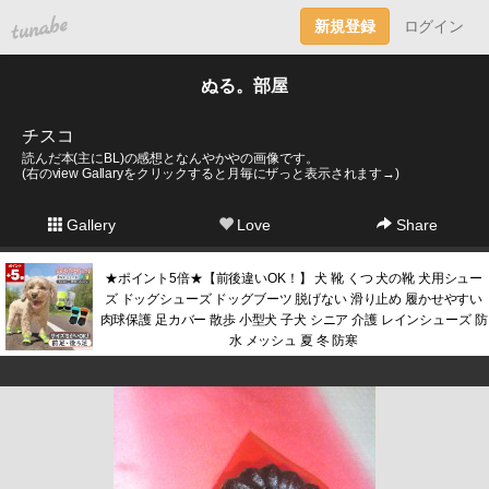
tuna.be
新規登録
ログイン
ぬる。部屋
チスコ
読んだ本(主にBL)の感想となんやかやの画像です。
(右のview Gallaryをクリックすると月毎にザっと表示されます→)
Gallery
Love
Share
★ポイント5倍★【前後違いOK！】 犬 靴 くつ 犬の靴 犬用シュー
ズ ドッグシューズ ドッグブーツ 脱げない 滑り止め 履かせやすい
肉球保護 足カバー 散歩 小型犬 子犬 シニア 介護 レインシューズ 防
水 メッシュ 夏 冬 防寒