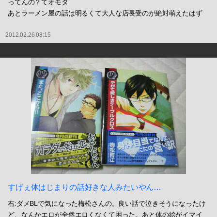
ってんの？てオモタ
あとラーメン屋の話は明るくて大人な店長受のが絶対萌えたはず
2012.02.26 08:15
すげぇ体はじまりの話好きな人みたいやん…
右:ダメBLで気になった梅松さんの。良い話で泣きそうになったけ
ど、なんかエロが全然エロくなくて困った。あと体の絵がイマイ