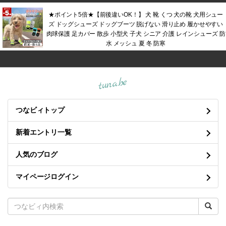
★ポイント5倍★【前後違いOK！】 犬 靴 くつ 犬の靴 犬用シュー
ズ ドッグシューズ ドッグブーツ 脱げない 滑り止め 履かせやすい
肉球保護 足カバー 散歩 小型犬 子犬 シニア 介護 レインシューズ 防
水 メッシュ 夏 冬 防寒
tuna.be
つなビィトップ
新着エントリ一覧
人気のブログ
マイページログイン