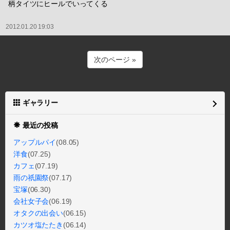
柄タイツにヒールでいってくる
2012.01.20 19:03
次のページ »
ギャラリー
最近の投稿
アップルパイ
(08.05)
洋食
(07.25)
カフェ
(07.19)
雨の祇園祭
(07.17)
宝塚
(06.30)
会社女子会
(06.19)
オタクの出会い
(06.15)
カツオ塩たたき
(06.14)