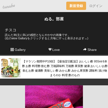
tuna.be
新規登録
ログイン
ぬる。部屋
チスコ
読んだ本(主にBL)の感想となんやかやの画像です。
(右のview Gallaryをクリックすると月毎にザっと表示されます→)
Gallery
Love
Share
【マラソン期間中P10倍】【最強翌日配送】おいしい酢 955ml 6本
酢 お酢 料理酢 飲む酢 万能調味料 万能酢 果実酢 健康 おいしいお酢
飲むお酢 健康酢 美味しい酢 みかん酢 みかん果実酢 調味料 漬け物
まろやか 料理 酢のもの