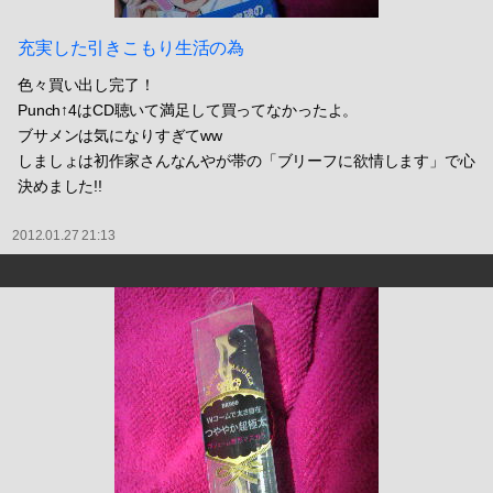
充実した引きこもり生活の為
色々買い出し完了！
Punch↑4はCD聴いて満足して買ってなかったよ。
ブサメンは気になりすぎてww
しましょは初作家さんなんやが帯の「ブリーフに欲情します」で心
決めました!!
2012.01.27 21:13