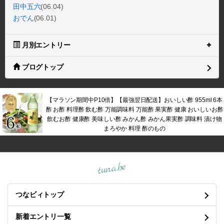
田中五六
(06.04)
おでん
(06.01)
月別エントリー
ブログトップ
【マラソン期間中P10倍】【最強翌日配送】おいしい酢 955ml 6本
酢 お酢 料理酢 飲む酢 万能調味料 万能酢 果実酢 健康 おいしいお酢
飲むお酢 健康酢 美味しい酢 みかん酢 みかん果実酢 調味料 漬け物
まろやか 料理 酢のもの
tuna.be
つなビィトップ
新着エントリ一覧