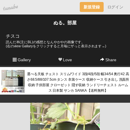
tuna.be
新規登録
ログイン
ぬる。部屋
チスコ
読んだ本(主にBL)の感想となんやかやの画像です。
(右のview Gallaryをクリックすると月毎にザっと表示されます→)
Gallery
Love
Share
選べる天板 チェスト スリム/ワイド 3段/4段/5段 幅34/54 奥行42 高
さ68.5/88/107.5cm タンス 衣装ケース 収納ケース 引き出し 洗面所
収納 子供部屋 クローゼット 隠す収納 ランドリーチェスト ルーム
ス 日本製 サンカ SANKA 【送料無料】