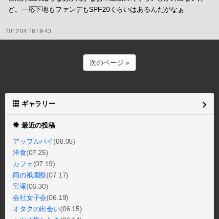
ど。一応下地もファンデもSPF20くらいはあるんだがなぁ
2012.04.16 19:43
次のページ »
ギャラリー
最近の投稿
アップルパイ
(08.05)
洋食
(07.25)
カフェ
(07.19)
雨の祇園祭
(07.17)
宝塚
(06.30)
会社女子会
(06.19)
オタクの出会い
(06.15)