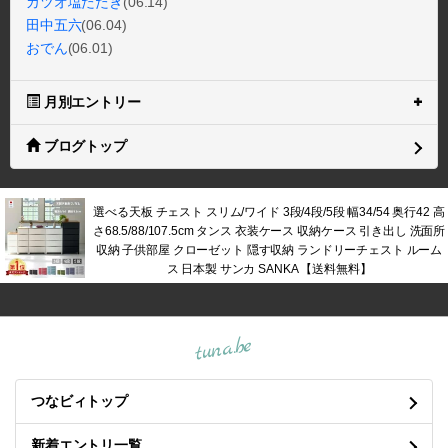
カツオ塩たたき
(06.14)
田中五六
(06.04)
おでん
(06.01)
月別エントリー
ブログトップ
選べる天板 チェスト スリム/ワイド 3段/4段/5段 幅34/54 奥行42 高
さ68.5/88/107.5cm タンス 衣装ケース 収納ケース 引き出し 洗面所
収納 子供部屋 クローゼット 隠す収納 ランドリーチェスト ルーム
ス 日本製 サンカ SANKA 【送料無料】
tuna.be
つなビィトップ
新着エントリ一覧