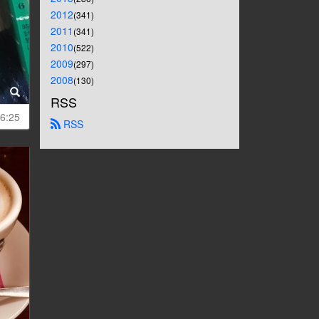
2012
(341)
2011
(341)
2010
(522)
2009
(297)
2008
(130)
RSS
6:25
 RSS