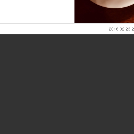
2018.02.23 2
した。コンビニ店員と客で最初の印象
ら意外と良かったり実は同じアパート
じゃと勘違いしたりでなんやかやうま
基本ツンで態度悪いのに最中は可愛く
と読めます