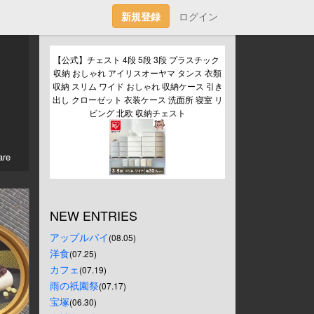
新規登録
ログイン
【公式】チェスト 4段 5段 3段 プラスチック 
収納 おしゃれ アイリスオーヤマ タンス 衣類
収納 スリム ワイド おしゃれ 収納ケース 引き
出し クローゼット 衣装ケース 洗面所 寝室 リ
ビング 北欧 収納チェスト
re
NEW ENTRIES
アップルパイ
(08.05)
洋食
(07.25)
カフェ
(07.19)
雨の祇園祭
(07.17)
宝塚
(06.30)