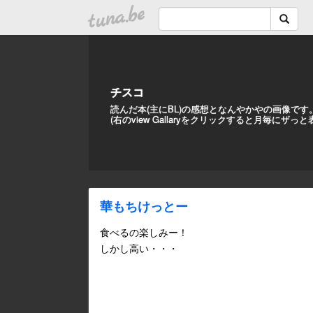
tuna.be
チスコ
読んだ本(主にBL)の感想となんやかやの画像です
(右のview Gallaryをクリックすると月毎にザっ
華もちけっとー
食べるの楽しみー！
しかし高い・・・