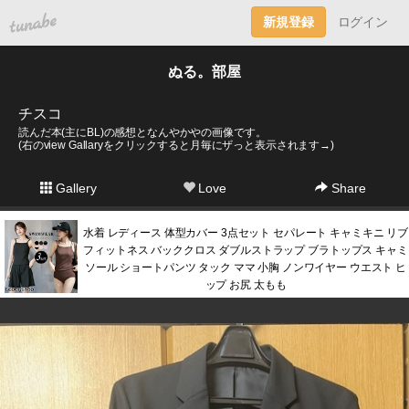
tuna.be
新規登録
ログイン
ぬる。部屋
チスコ
読んだ本(主にBL)の感想となんやかやの画像です。
(右のview Gallaryをクリックすると月毎にザっと表示されます→)
Gallery
Love
Share
水着 レディース 体型カバー 3点セット セパレート キャミキニ リブ
フィットネス バッククロス ダブルストラップ ブラトップス キャミ
ソール ショートパンツ タック ママ 小胸 ノンワイヤー ウエスト ヒ
ップ お尻 太もも