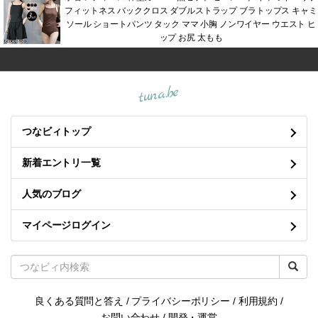
今日は気になってた展覧会行ってきました！雨の平日午前中やから
人少なくて良かった
2024.10.03 13:38
ギャラリー
最近の投稿
アップルパイ
(08.05)
洋食
(07.25)
カフェ
(07.19)
雨の祇園祭
(07.17)
宝塚
(06.30)
会社女子会
(06.19)
オタクの出会い
(06.15)
カツオ塩たたき
(06.14)